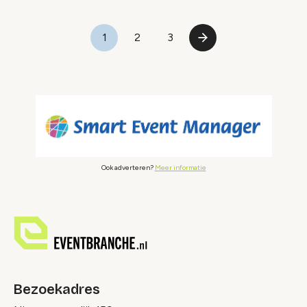
Paginering
1
2
3
Pagina
Pagina
Pagina
Volgende
pagina
Ook adverteren?
Meer informatie
Bezoekadres