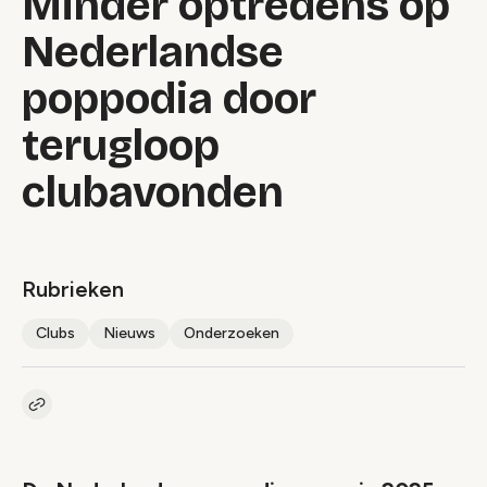
Minder optredens op
Nederlandse
poppodia door
terugloop
clubavonden
Rubrieken
Clubs
Nieuws
Onderzoeken
Kopieer link naar artikel
Link