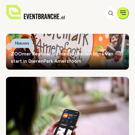
Men
Eventbranche.nl
Eventbranche.nl
Nieuws
ZOOmer Festival vol nieuwigheden bijna van
start in DierenPark Amersfoort