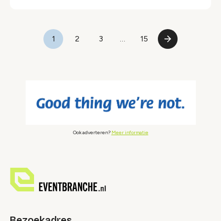
Paginering
1
2
3
…
15
Pagina
Pagina
Pagina
Laatste
Volgende
pagina
pagina
Ook adverteren?
Meer informatie
Bezoekadres