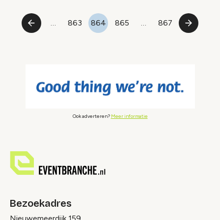
Paginering
…
863
864
865
…
867
Vorige
Pagina
Pagina
Pagina
Laatste
Volgend
pagina
pagina
pagina
Ook adverteren?
Meer informatie
Bezoekadres
Nieuwemeerdijk 159