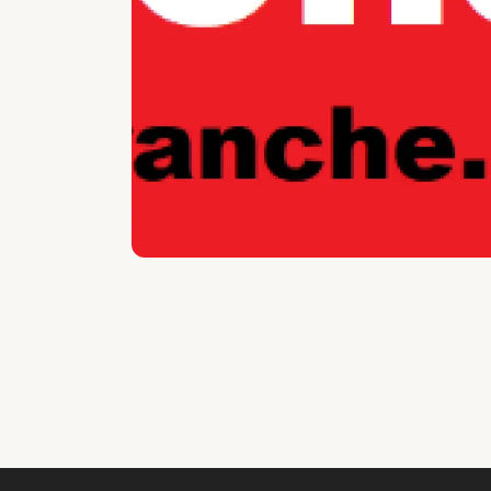
Vide
Accepteer onze cooki
Wijzig c