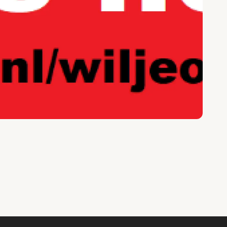
o geblokkeerd
es om deze inhoud te bekijken.
ookie instellingen