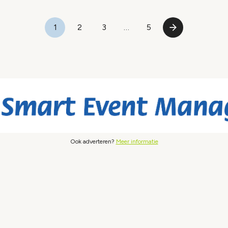
1
2
3
…
5
Pagina
Pagina
Pagina
Laatste
Volgende
pagina
pagina
Ook adverteren?
Meer informatie