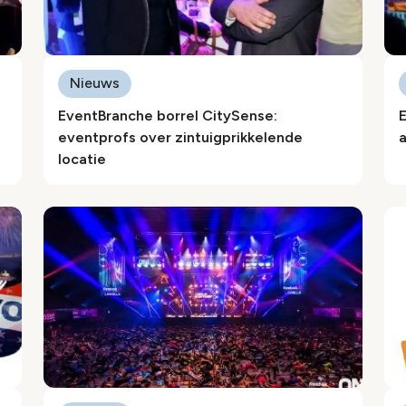
Nieuws
EventBranche borrel CitySense:
E
eventprofs over zintuigprikkelende
a
locatie