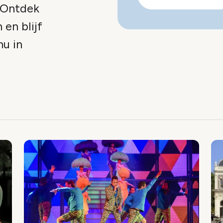
 Ontdek
 en blijf
nu in
x