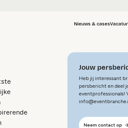
Nieuws & cases
Vacatu
Jouw persberic
Heb jij interessant b
tste
persbericht en deel 
ijke
eventprofessionals! V
n
info@eventbranche.n
pirerende
n
Neem contact op