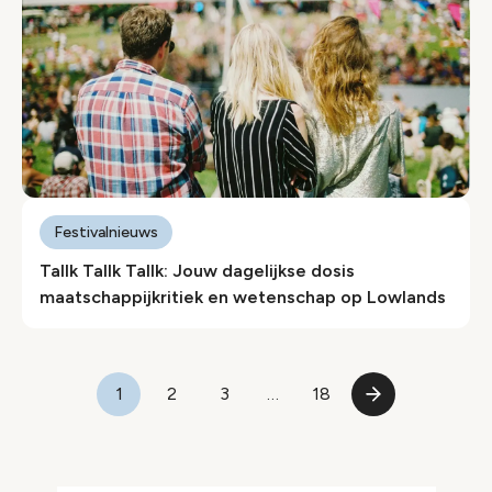
Festivalnieuws
Tallk Tallk Tallk: Jouw dagelijkse dosis
maatschappijkritiek en wetenschap op Lowlands
Paginering
1
2
3
…
18
Pagina
Pagina
Pagina
Laatste
Volgende
pagina
pagina