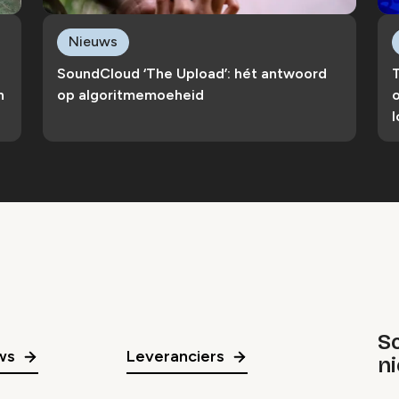
Nieuws
SoundCloud ‘The Upload’: hét antwoord
T
n
op algoritmemoeheid
l
Sc
ws
Leveranciers
n