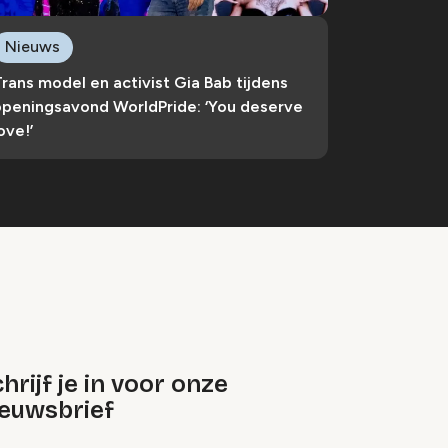
Nieuws
rans model en activist Gia Bab tijdens
openingsavond WorldPride: ‘You deserve
ove!’
hrijf je in voor onze
ieuwsbrief