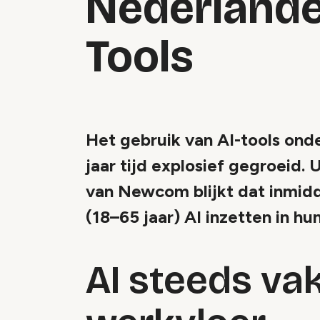
Nederlande
Tools
Het gebruik van AI-tools ond
jaar tijd explosief gegroeid. 
van Newcom blijkt dat inmidd
(18–65 jaar) AI inzetten in hun
AI steeds va