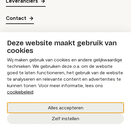
Leveranciers
Contact
Over ons
Deze website maakt gebruik van
cookies
Wij maken gebruik van cookies en andere gelijkwaardige
Schrijf je in voor onze nieuwsbrief
technieken. We gebruiken deze o.a. om de website
goed te laten functioneren, het gebruik van de website
groep
E-
te analyseren en relevante content en advertenties te
kunnen tonen. Voor meer informatie, lees ons
mailadres
cookiebeleid
.
Ik ga akkoord met de
privacy policy
Alles accepteren
Ontdek de wereld achter de schermen
Zelf instellen
van festivals!