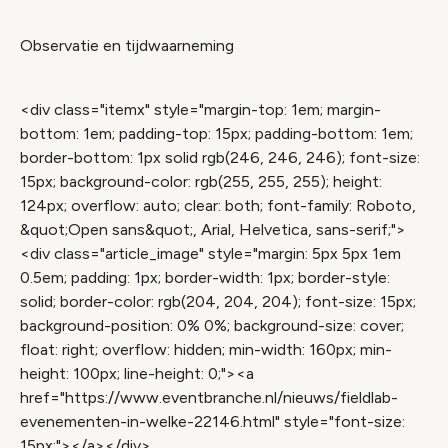
Observatie en tijdwaarneming
<div class="itemx" style="margin-top: 1em; margin-
bottom: 1em; padding-top: 15px; padding-bottom: 1em;
border-bottom: 1px solid rgb(246, 246, 246); font-size:
15px; background-color: rgb(255, 255, 255); height:
124px; overflow: auto; clear: both; font-family: Roboto,
&quot;Open sans&quot;, Arial, Helvetica, sans-serif;">
<div class="article_image" style="margin: 5px 5px 1em
0.5em; padding: 1px; border-width: 1px; border-style:
solid; border-color: rgb(204, 204, 204); font-size: 15px;
background-position: 0% 0%; background-size: cover;
float: right; overflow: hidden; min-width: 160px; min-
height: 100px; line-height: 0;"><a
href="https://www.eventbranche.nl/nieuws/fieldlab-
evenementen-in-welke-22146.html" style="font-size:
15px;"></a></div>