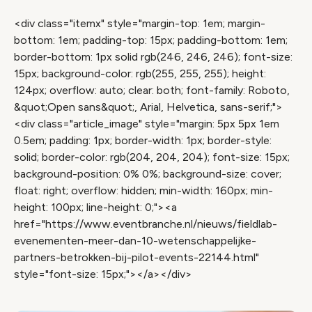
<div class="itemx" style="margin-top: 1em; margin-
bottom: 1em; padding-top: 15px; padding-bottom: 1em;
border-bottom: 1px solid rgb(246, 246, 246); font-size:
15px; background-color: rgb(255, 255, 255); height:
124px; overflow: auto; clear: both; font-family: Roboto,
&quot;Open sans&quot;, Arial, Helvetica, sans-serif;">
<div class="article_image" style="margin: 5px 5px 1em
0.5em; padding: 1px; border-width: 1px; border-style:
solid; border-color: rgb(204, 204, 204); font-size: 15px;
background-position: 0% 0%; background-size: cover;
float: right; overflow: hidden; min-width: 160px; min-
height: 100px; line-height: 0;"><a
href="https://www.eventbranche.nl/nieuws/fieldlab-
evenementen-meer-dan-10-wetenschappelijke-
partners-betrokken-bij-pilot-events-22144.html"
style="font-size: 15px;"></a></div>