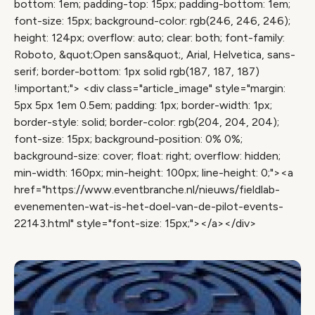
bottom: 1em; padding-top: 15px; padding-bottom: 1em;
font-size: 15px; background-color: rgb(246, 246, 246);
height: 124px; overflow: auto; clear: both; font-family:
Roboto, &quot;Open sans&quot;, Arial, Helvetica, sans-
serif; border-bottom: 1px solid rgb(187, 187, 187)
!important;"> <div class="article_image" style="margin:
5px 5px 1em 0.5em; padding: 1px; border-width: 1px;
border-style: solid; border-color: rgb(204, 204, 204);
font-size: 15px; background-position: 0% 0%;
background-size: cover; float: right; overflow: hidden;
min-width: 160px; min-height: 100px; line-height: 0;"><a
href="https://www.eventbranche.nl/nieuws/fieldlab-
evenementen-wat-is-het-doel-van-de-pilot-events-
22143.html" style="font-size: 15px;"></a></div>