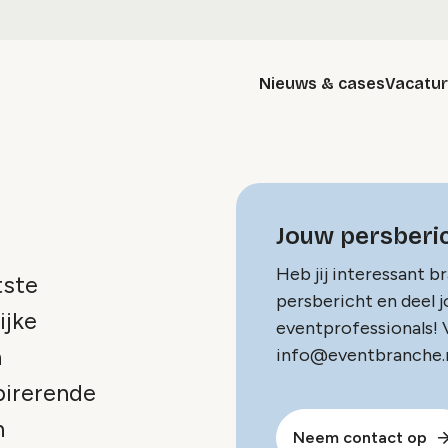
Nieuws & cases
Vacatu
Jouw persberic
Heb jij interessant b
tste
persbericht en deel 
ijke
eventprofessionals! V
n
info@eventbranche.n
pirerende
n
Neem contact op