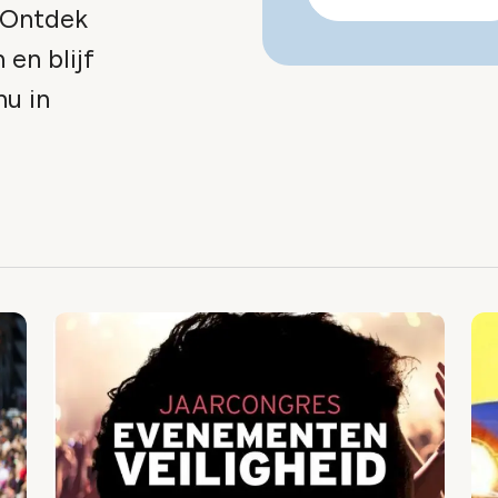
 Ontdek
 en blijf
nu in
x