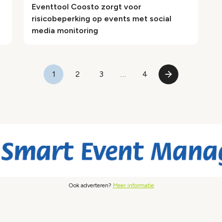
Eventtool Coosto zorgt voor
risicobeperking op events met social
media monitoring
1
2
3
…
4
Pagina
Pagina
Pagina
Laatste
Volgende
pagina
pagina
Ook adverteren?
Meer informatie