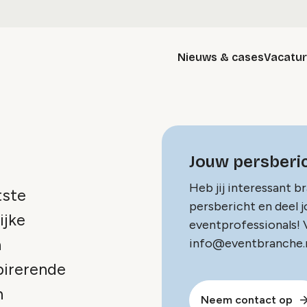
Nieuws & cases
Vacatu
Jouw persberic
Heb jij interessant b
tste
persbericht en deel 
ijke
eventprofessionals! V
n
info@eventbranche.n
pirerende
n
Neem contact op