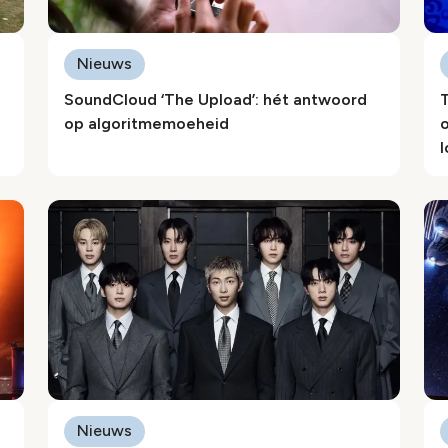
Nieuws
SoundCloud ‘The Upload’: hét antwoord
T
op algoritmemoeheid
l
Nieuws