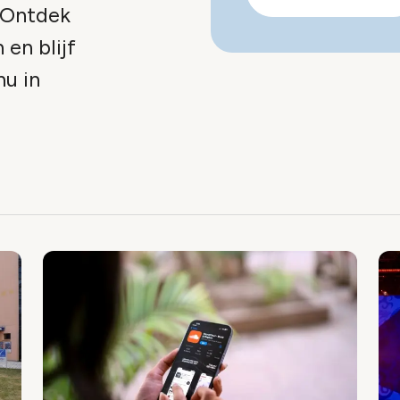
 Ontdek
 en blijf
nu in
x