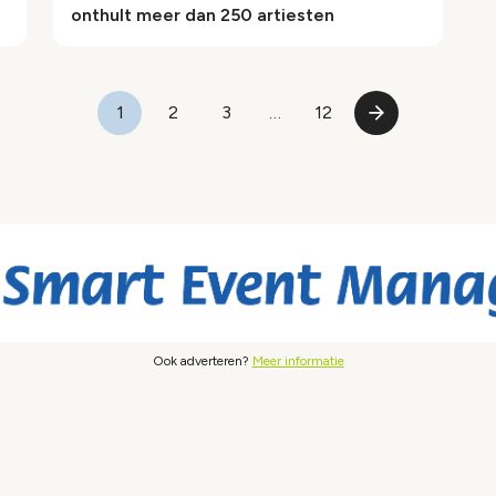
onthult meer dan 250 artiesten
1
2
3
…
12
Pagina
Pagina
Pagina
Laatste
Volgende
pagina
pagina
Ook adverteren?
Meer informatie