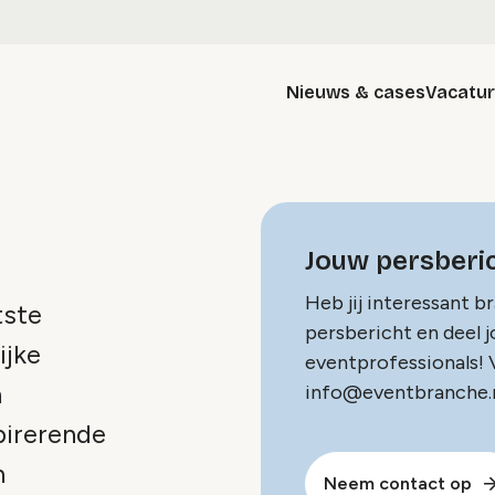
Nieuws & cases
Vacatu
Jouw persberic
Heb jij interessant b
tste
persbericht en deel 
ijke
eventprofessionals! V
n
info@eventbranche.n
pirerende
n
Neem contact op