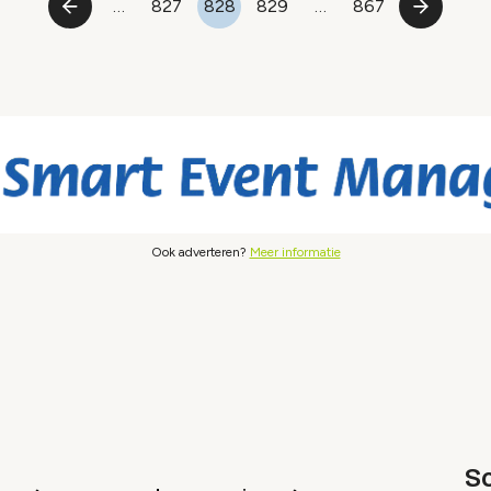
…
827
828
829
…
867
Vorige
Pagina
Pagina
Pagina
Laatste
Volgend
pagina
pagina
pagina
Ook adverteren?
Meer informatie
Sc