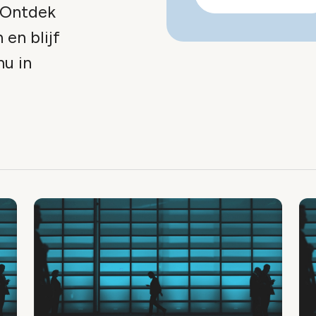
 Ontdek
 en blijf
nu in
x