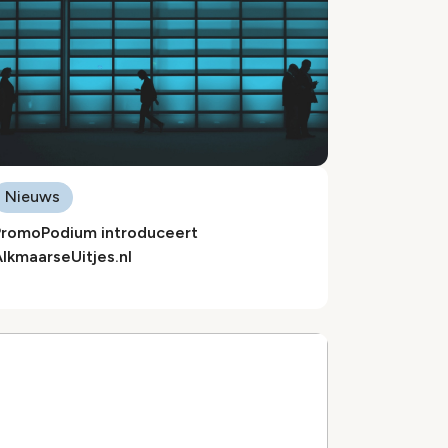
Nieuws
PromoPodium introduceert
lkmaarseUitjes.nl