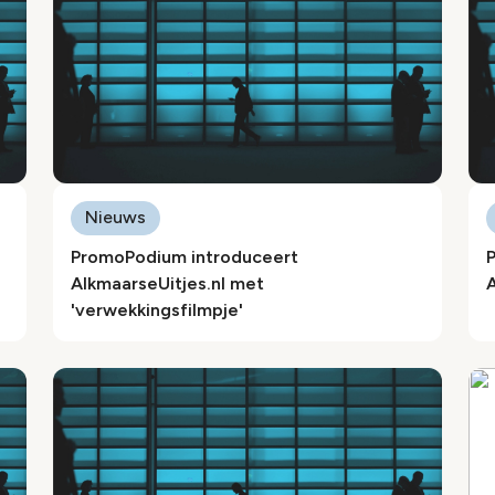
Nieuws
PromoPodium introduceert
AlkmaarseUitjes.nl met
A
'verwekkingsfilmpje'