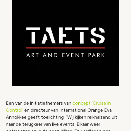
Een van de initiatiefnemers van
concept ‘Cruise in
Control’
en directeur van International Orange Eva
Annokkee geeft toelichting: “Wij kijken reikhalzend uit
naar de terugkeer van live events. Elkaar weer