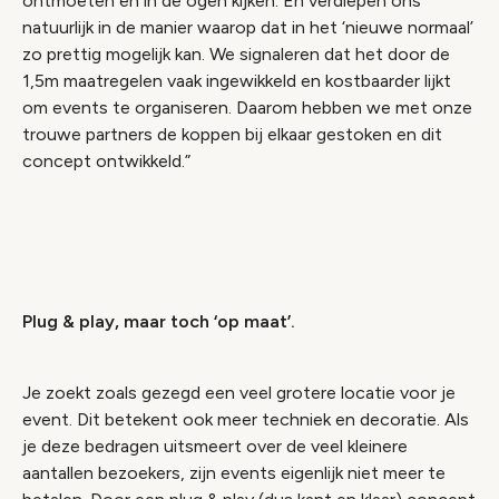
ontmoeten en in de ogen kijken. En verdiepen ons
natuurlijk in de manier waarop dat in het ‘nieuwe normaal’
zo prettig mogelijk kan. We signaleren dat het door de
1,5m maatregelen vaak ingewikkeld en kostbaarder lijkt
om events te organiseren. Daarom hebben we met onze
trouwe partners de koppen bij elkaar gestoken en dit
concept ontwikkeld.”
Video geblokkeerd
Accepteer onze cookies om deze inhoud te
bekijken.
Plug & play, maar toch ‘op maat’.
Wijzig cookie instellingen
Je zoekt zoals gezegd een veel grotere locatie voor je
event. Dit betekent ook meer techniek en decoratie. Als
je deze bedragen uitsmeert over de veel kleinere
aantallen bezoekers, zijn events eigenlijk niet meer te