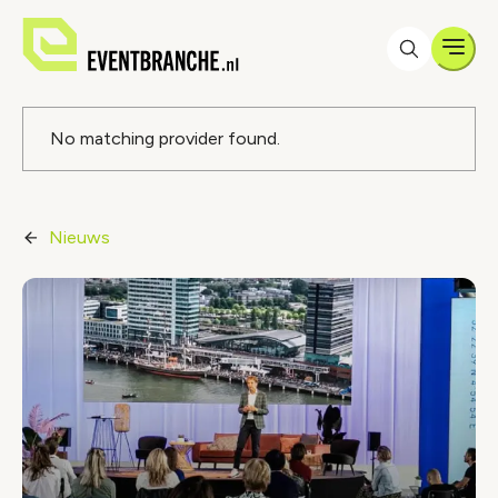
Men
Foutmelding
No matching provider found.
Nieuws