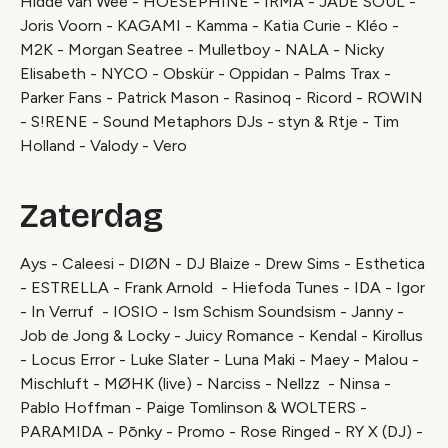
Hidde van Wee - HOESEPHINE - IRMA - JADE SOUL -
Joris Voorn - KAGAMI - Kamma - Katia Curie - Kléo -
M2K - Morgan Seatree - Mulletboy - NALA - Nicky
Elisabeth - NYCO - Obskür - Oppidan - Palms Trax -
Parker Fans - Patrick Mason - Rasinoq - Ricord - ROWIN
- S!RENE - Sound Metaphors DJs - styn & Rtje - Tim
Holland - Valody - Vero
Zaterdag
Ays - Caleesi - DIØN - DJ Blaize - Drew Sims - Esthetica
- ESTRELLA - Frank Arnold - Hiefoda Tunes - IDA - Igor
- In Verruf - IOSIO - Ism Schism Soundsism - Janny -
Job de Jong & Locky - Juicy Romance - Kendal - Kirollus
- Locus Error - Luke Slater - Luna Maki - Maey - Malou -
Mischluft - MØHK (live) - Narciss - Nellzz - Ninsa -
Pablo Hoffman - Paige Tomlinson & WOLTERS -
PARAMIDA - Pōnky - Promo - Rose Ringed - RY X (DJ) -