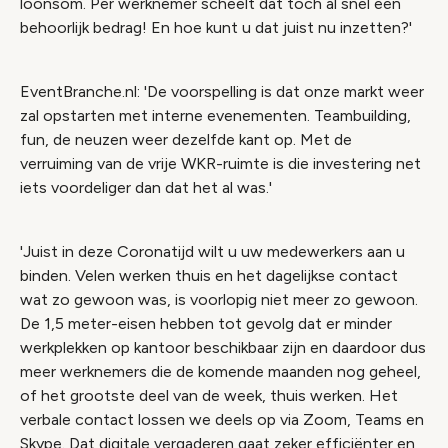
loonsom. Per werknemer scheelt dat toch al snel een
behoorlijk bedrag! En hoe kunt u dat juist nu inzetten?'
EventBranche.nl: 'De voorspelling is dat onze markt weer
zal opstarten met interne evenementen. Teambuilding,
fun, de neuzen weer dezelfde kant op. Met de
verruiming van de vrije WKR-ruimte is die investering net
iets voordeliger dan dat het al was.'
'Juist in deze Coronatijd wilt u uw medewerkers aan u
binden. Velen werken thuis en het dagelijkse contact
wat zo gewoon was, is voorlopig niet meer zo gewoon.
De 1,5 meter-eisen hebben tot gevolg dat er minder
werkplekken op kantoor beschikbaar zijn en daardoor dus
meer werknemers die de komende maanden nog geheel,
of het grootste deel van de week, thuis werken. Het
verbale contact lossen we deels op via Zoom, Teams en
Skype. Dat digitale vergaderen gaat zeker efficiënter en