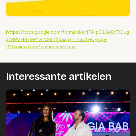
https://docs.google.com/forms/d/e/1FAIpQLSe8xTlDug
xzB9VH9z99YvLV2el1X5qagzh_hSCGjCyxqp-
P2Q/viewform?embedded=true
Interessante artikelen