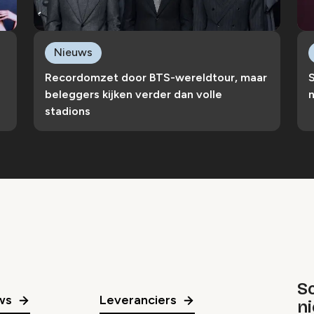
Nieuws
Recordomzet door BTS-wereldtour, maar
S
beleggers kijken verder dan volle
n
stadions
Sc
ws
Leveranciers
n