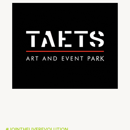
Video geblokkeerd
Accepteer onze cookies om deze inhoud te
bekijken.
#JOINTHELIVEREVOLUTION