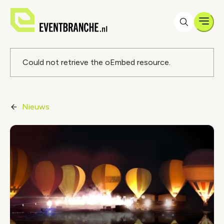
Men
Foutmelding
Could not retrieve the oEmbed resource.
Nieuws