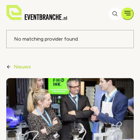
Men
Foutmelding
No matching provider found.
Nieuws