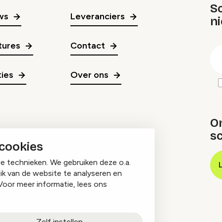
Sc
ws
Leveranciers
n
gr
tures
Contact
E
m
ies
Over ons
O
sc
 cookies
ge technieken. We gebruiken deze o.a.
ik van de website te analyseren en
Voor meer informatie, lees ons
Zelf instellen