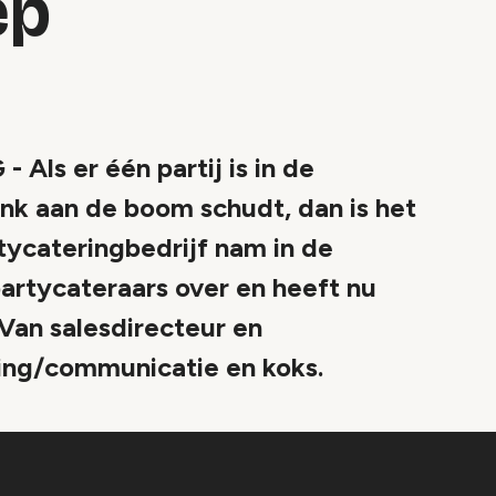
ep
s er één partij is in de
link aan de boom schudt, dan is het
ycateringbedrijf nam in de
artycateraars over en heeft nu
 Van salesdirecteur en
ing/communicatie en koks.