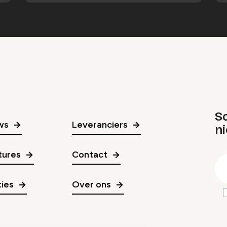
Sc
ws
Leveranciers
n
gr
tures
Contact
E
m
ies
Over ons