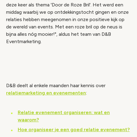
deze keer als thema 'Door de Roze Bril'. Het werd een
middag waarbij we op ontdekkingstocht gingen en onze
relaties hebben meegenomen in onze positieve kijk op
de wereld van events. Met een roze bril op de neus is
bijna alles nóg mooier!", aldus het team van D&B
Eventmarketing.
Video geblokkeerd
Accepteer onze cookies om deze inhoud te
bekijken.
D&B deelt al enkele maanden haar kennis over
Wijzig cookie instellingen
relatiemarketing en evenementen
:
Relatie evenement organiseren: wat en
waarom?
Hoe organiseer je een goed relatie evenement?