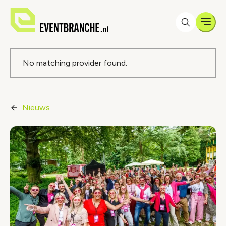
Men
Foutmelding
No matching provider found.
Nieuws