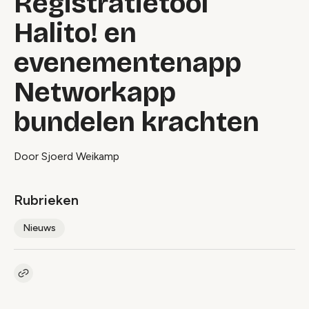
Registratietool
Halito! en
evenementenapp
Networkapp
bundelen krachten
Door Sjoerd Weikamp
Rubrieken
Nieuws
Kopieer link naar artikel
Link