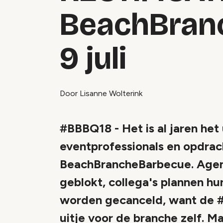
BeachBran
9 juli
Door Lisanne Wolterink
#BBBQ18 - Het is al jaren het
eventprofessionals en opdrac
BeachBrancheBarbecue. Agend
geblokt, collega's plannen hu
worden gecanceld, want de #
uitje voor de branche zelf. 