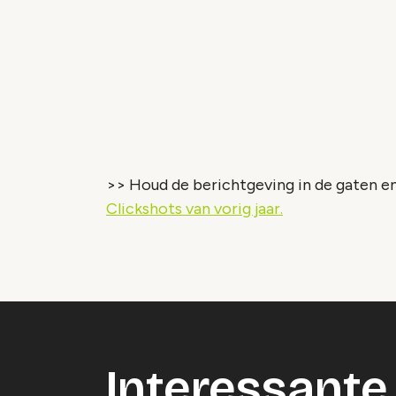
Vide
Accepteer onze cooki
Wijzig c
>> Houd de berichtgeving in de gaten en
Clickshots van vorig jaar.
Interessante 