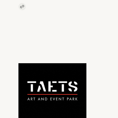
Kopieer link naar artikel
Link