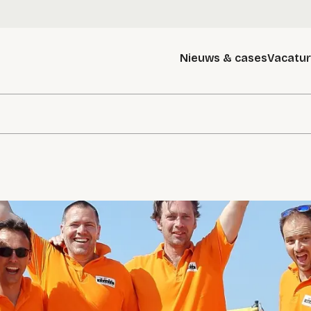
Nieuws & cases
Vacatu
g