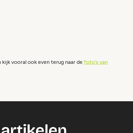
o geblokkeerd
es om deze inhoud te bekijken.
ookie instellingen
 kijk vooral ook even terug naar de
foto's van
artikelen