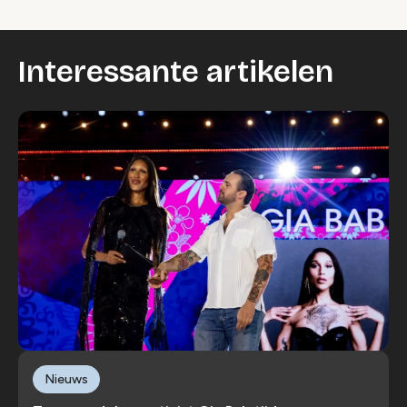
Wijzig cookie instellingen
Interessante artikelen
Nieuws