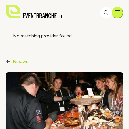
Men
Foutmelding
No matching provider found.
Nieuws