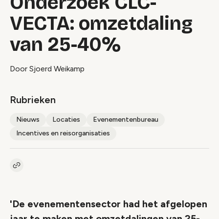
Onderzoek CLC-
VECTA: omzetdaling
van 25-40%
Door Sjoerd Weikamp
Rubrieken
Nieuws
Locaties
Evenementenbureau
Incentives en reisorganisaties
Kopieer link naar artikel
Link
'De evenementensector had het afgelopen
jaar te maken met omzetdalingen van 25-