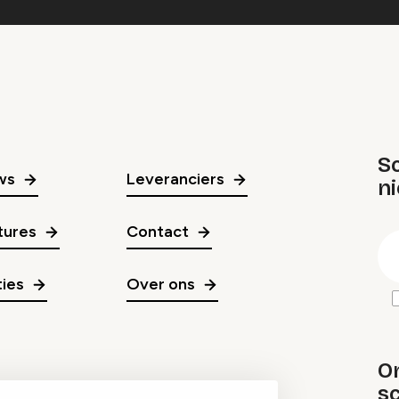
Sc
ws
Leveranciers
n
gr
tures
Contact
E
m
ies
Over ons
O
sc