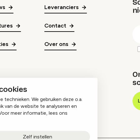
Sc
ws
Leveranciers
n
gr
tures
Contact
E
m
ies
Over ons
O
sc
 cookies
ge technieken. We gebruiken deze o.a.
ik van de website te analyseren en
Voor meer informatie, lees ons
Zelf instellen