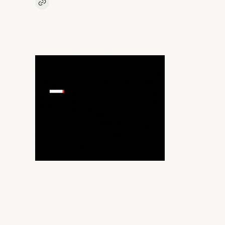
Kopieer link naar artikel
Link