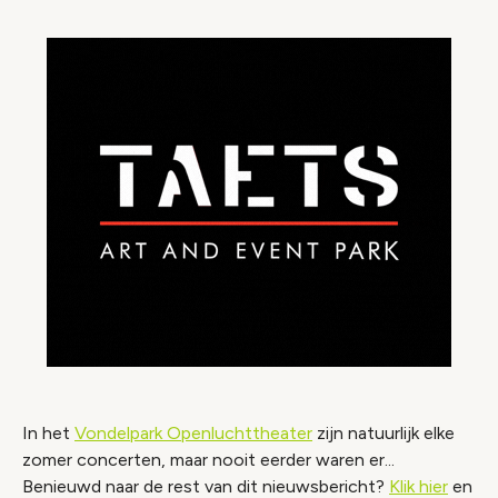
In het
Vondelpark Openluchttheater
zijn natuurlijk elke
zomer concerten, maar nooit eerder waren er...
Benieuwd naar de rest van dit nieuwsbericht?
Klik hier
en