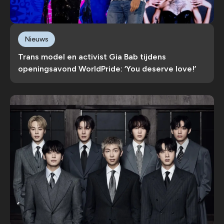
Nieuws
Trans model en activist Gia Bab tijdens
openingsavond WorldPride: ‘You deserve love!’