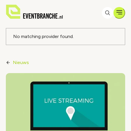
Men
Foutmelding
No matching provider found.
Nieuws