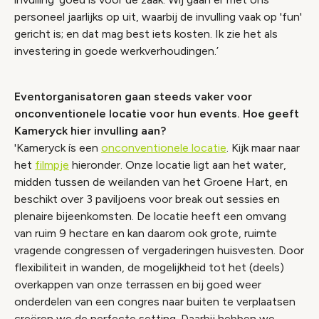
personeel jaarlijks op uit, waarbij de invulling vaak op 'fun'
gericht is; en dat mag best iets kosten. Ik zie het als
investering in goede werkverhoudingen.’
Eventorganisatoren gaan steeds vaker voor
onconventionele locatie voor hun events. Hoe geeft
Kameryck hier invulling aan?
'Kameryck ís een
onconventionele locatie
. Kijk maar naar
het
filmpje
hieronder. Onze locatie ligt aan het water,
midden tussen de weilanden van het Groene Hart, en
beschikt over 3 paviljoens voor break out sessies en
plenaire bijeenkomsten. De locatie heeft een omvang
van ruim 9 hectare en kan daarom ook grote, ruimte
vragende congressen of vergaderingen huisvesten. Door
flexibiliteit in wanden, de mogelijkheid tot het (deels)
overkappen van onze terrassen en bij goed weer
onderdelen van een congres naar buiten te verplaatsen
creëren we de perfecte setting. Daarbij hebben we