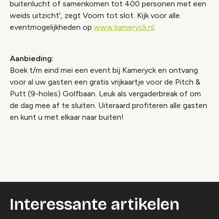
buitenlucht of samenkomen tot 400 personen met een
weids uitzicht', zegt Voorn tot slot. Kijk voor alle
eventmogelijkheden op
www.kameryck.nl
.
Aanbieding:
Boek t/m eind mei een event bij Kameryck en ontvang
voor al uw gasten een gratis vrijkaartje voor de Pitch &
Putt (9-holes) Golfbaan. Leuk als vergaderbreak of om
de dag mee af te sluiten. Uiteraard profiteren alle gasten
en kunt u met elkaar naar buiten!
Video geblokkeerd
Accepteer onze cookies om deze inhoud te
bekijken.
Wijzig cookie instellingen
Interessante artikelen