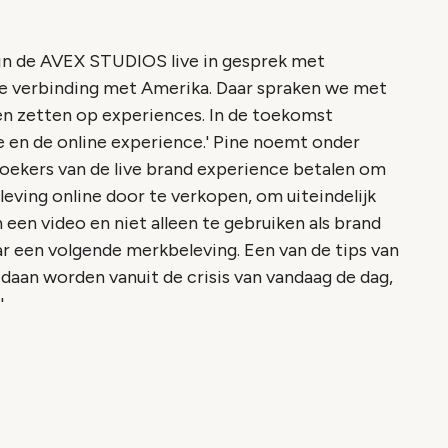
in de AVEX STUDIOS live in gesprek met
ve verbinding met Amerika. Daar spraken we met
jven zetten op experiences. In de toekomst
 en de online experience.' Pine noemt onder
ekers van de live brand experience betalen om
eving online door te verkopen, om uiteindelijk
 een video en niet alleen te gebruiken als brand
ar een volgende merkbeleving. Een van de tips van
gedaan worden vanuit de crisis van vandaag de dag,
'
o geblokkeerd
es om deze inhoud te bekijken.