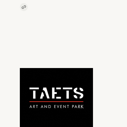
Kopieer link naar artikel
Link