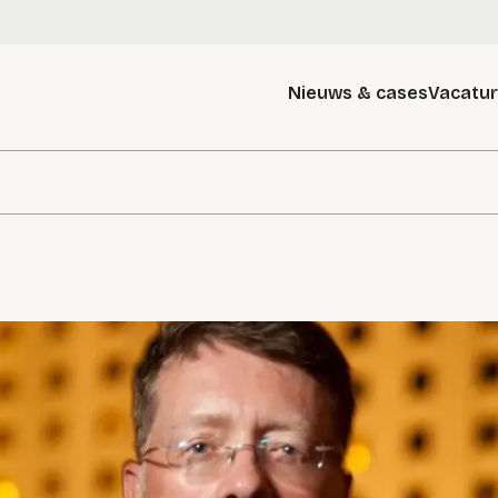
Nieuws & cases
Vacatu
g