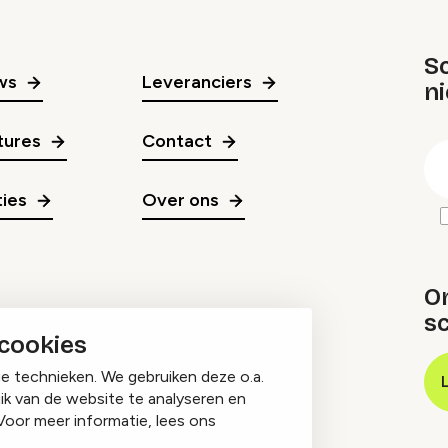
Sc
ws
Leveranciers
n
gr
tures
Contact
E
m
ies
Over ons
O
sc
 cookies
ge technieken. We gebruiken deze o.a.
ik van de website te analyseren en
Voor meer informatie, lees ons