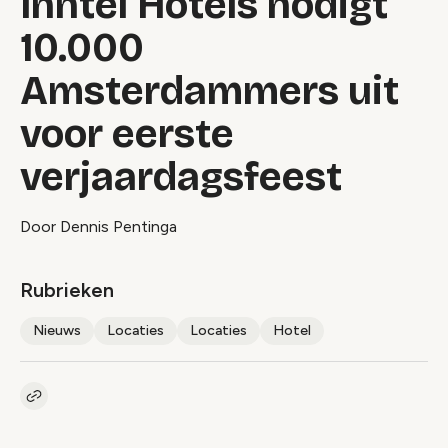
Inntel Hotels nodigt
10.000
Amsterdammers uit
voor eerste
verjaardagsfeest
Door Dennis Pentinga
Rubrieken
Nieuws
Locaties
Locaties
Hotel
Kopieer link naar artikel
Link