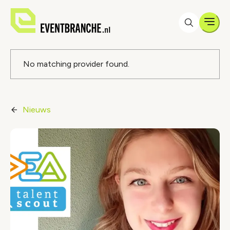
Men
Foutmelding
No matching provider found.
Nieuws