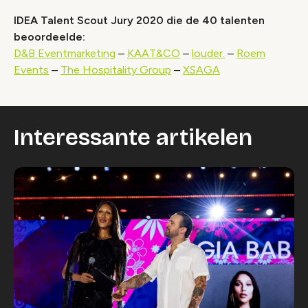
IDEA Talent Scout Jury 2020 die de 40 talenten
beoordeelde:
D&B Eventmarketing
–
KAAT&CO
–
louder.
–
Roem
Events
–
The Hospitality Group
–
XSAGA
Interessante artikelen