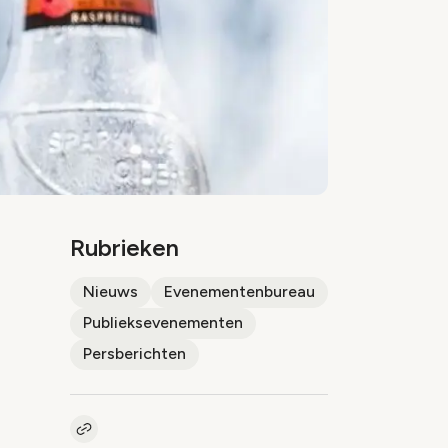
Rubrieken
Nieuws
Evenementenbureau
Publieksevenementen
Persberichten
Kopieer link naar artikel