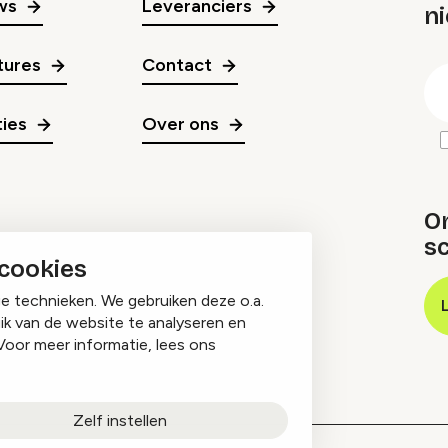
ws
Leveranciers
n
gr
tures
Contact
E
m
ies
Over ons
O
sc
 cookies
ge technieken. We gebruiken deze o.a.
ik van de website te analyseren en
Voor meer informatie, lees ons
Zelf instellen