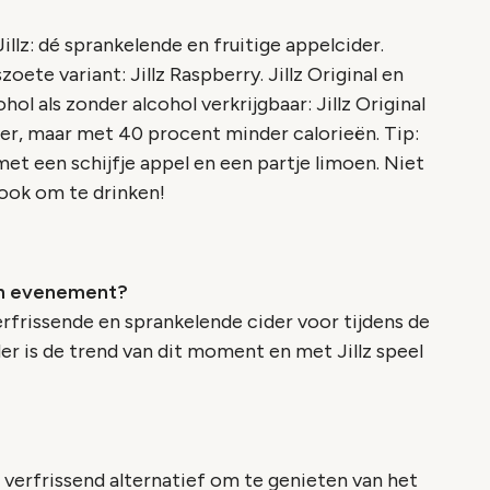
llz: dé sprankelende en fruitige appelcider.
zoete variant: Jillz Raspberry. Jillz Original en
hol als zonder alcohol verkrijgbaar: Jillz Original
ker, maar met 40 procent minder calorieën. Tip:
 met een schijfje appel en een partje limoen. Niet
 ook om te drinken!
een evenement?
erfrissende en sprankelende cider voor tijdens de
r is de trend van dit moment en met Jillz speel
n verfrissend alternatief om te genieten van het