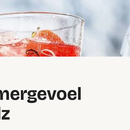
mergevoel
lz