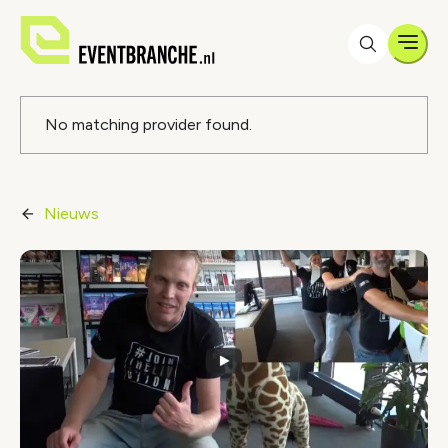
Men
Foutmelding
No matching provider found.
Nieuws