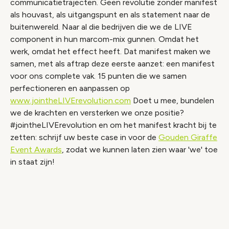
communicatietrajecten. Geen revolutie zonder manifest
als houvast, als uitgangspunt en als statement naar de
buitenwereld. Naar al die bedrijven die we de LIVE
component in hun marcom-mix gunnen. Omdat het
werk, omdat het effect heeft. Dat manifest maken we
samen, met als aftrap deze eerste aanzet: een manifest
voor ons complete vak. 15 punten die we samen
perfectioneren en aanpassen op
www.jointheLIVErevolution.com
Doet u mee, bundelen
we de krachten en versterken we onze positie?
#jointheLIVErevolution en om het manifest kracht bij te
zetten: schrijf uw beste case in voor de
Gouden Giraffe
Event Awards
, zodat we kunnen laten zien waar 'we' toe
in staat zijn!
Video geblokkeerd
Accepteer onze cookies om deze inhoud te
bekijken.