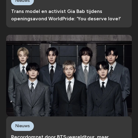
Nieuws
Trans model en activist Gia Bab tijdens
openingsavond WorldPride: ‘You deserve love!’
Nieuws
Recordomzet door BTS-wereldtour, maar