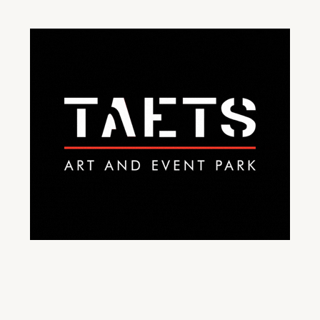
Video geblokkeerd
Accepteer onze cookies om deze inhoud te
bekijken.