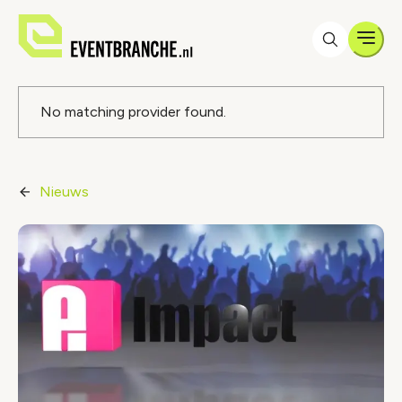
Men
Foutmelding
No matching provider found.
Nieuws