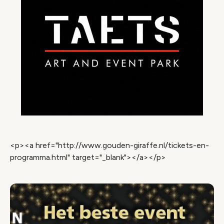
<p><a href="http://www.gouden-giraffe.nl/tickets-en-
programma.html" target="_blank"></a></p>