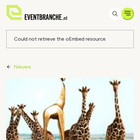
Men
Foutmelding
Could not retrieve the oEmbed resource.
Nieuws