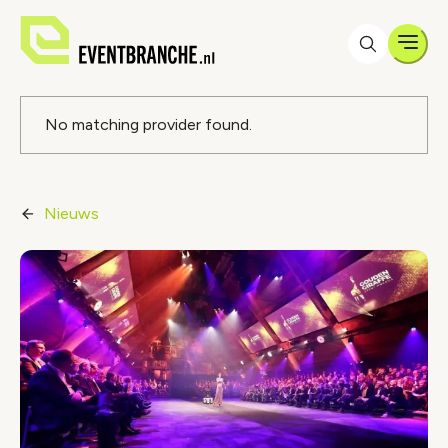
Men
Foutmelding
No matching provider found.
Nieuws