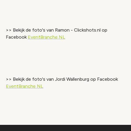
Accepteer onze cookies om deze inhoud te
bekijken.
>> Bekijk de foto's van Ramon - Clickshots.nl op
Wijzig cookie instellingen
Facebook
EventBranche NL
Video geblokkeerd
Accepteer onze cookies om deze inhoud te
bekijken.
>> Bekijk de foto's van Jordi Wallenburg op Facebook
Wijzig cookie instellingen
EventBranche NL
Video geblokkeerd
Accepteer onze cookies om deze inhoud te
bekijken.