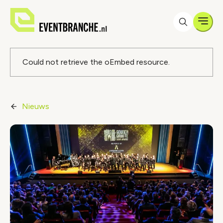
Men
Foutmelding
Could not retrieve the oEmbed resource.
Nieuws