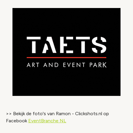
>> Bekijk de foto's van Ramon - Clickshots.nl op
Facebook
EventBranche NL
Video geblokkeerd