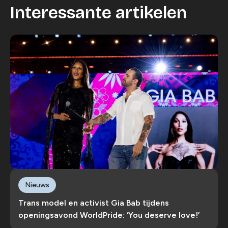
Wijzig cookie instellingen
Interessante artikelen
Nieuws
Trans model en activist Gia Bab tijdens
openingsavond WorldPride: ‘You deserve love!’