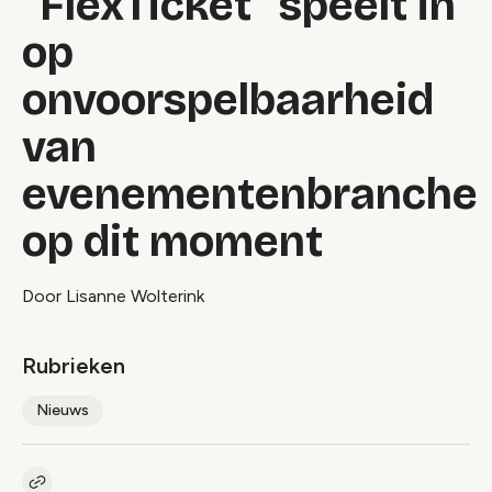
“FlexTicket” speelt in
op
onvoorspelbaarheid
van
evenementenbranche
op dit moment
Door Lisanne Wolterink
Rubrieken
Nieuws
Kopieer link naar artikel