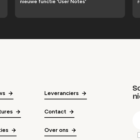
nieuwe functie 'User Notes'
r
Sc
ws
Leveranciers
n
gr
tures
Contact
E
m
ies
Over ons