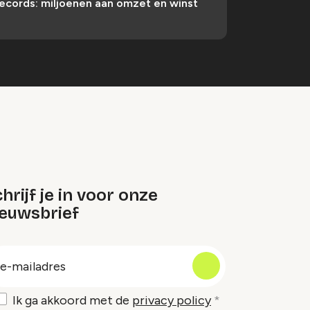
ecords: miljoenen aan omzet en winst
hrijf je in voor onze
ieuwsbrief
oep
-
ailadres
Ik ga akkoord met de
privacy policy