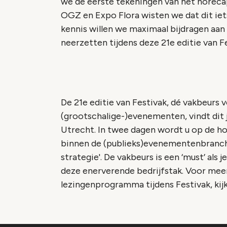
we de eerste tekeningen van het horecapl
OGZ en Expo Flora wisten we dat dit ie
kennis willen we maximaal bijdragen aan
neerzetten tijdens deze 21e editie van Fe
De 21e editie van Festivak, dé vakbeurs 
(grootschalige-)evenementen, vindt dit 
Utrecht. In twee dagen wordt u op de h
binnen de (publieks)evenementenbranche. 
strategie'. De vakbeurs is een ‘must’ als
deze enerverende bedrijfstak. Voor meer
lezingenprogramma tijdens Festivak, kij