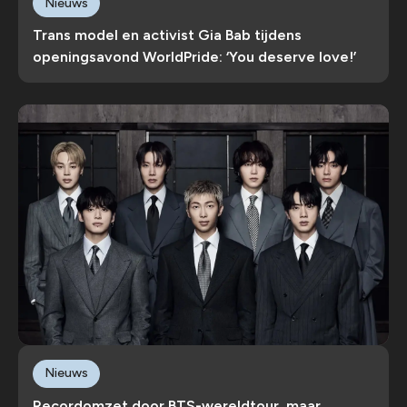
Nieuws
Trans model en activist Gia Bab tijdens
openingsavond WorldPride: ‘You deserve love!’
Nieuws
Recordomzet door BTS-wereldtour, maar