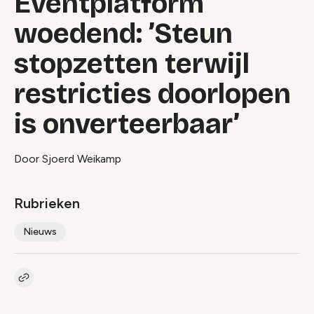
Eventplatform
woedend: ’Steun
stopzetten terwijl
restricties doorlopen
is onverteerbaar’
Door Sjoerd Weikamp
Rubrieken
Nieuws
Kopieer link naar artikel
Link