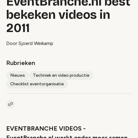
EventBranche.nl best
bekeken videos in
2011
Door Sjoerd Weikamp
Rubrieken
Nieuws
Techniek en video productie
Checklist eventorganisatie
Kopieer link naar artikel
Link
EVENTBRANCHE VIDEOS -
EventBranche.nl werkt onder meer samen