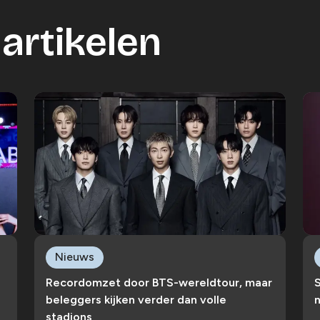
artikelen
Nieuws
Recordomzet door BTS-wereldtour, maar
S
beleggers kijken verder dan volle
n
stadions