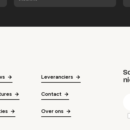
Sc
ws
Leveranciers
n
gr
tures
Contact
E
m
ies
Over ons