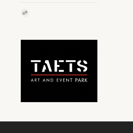
Kopieer link naar artikel
Link