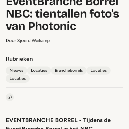
EventBranche Borrel
NBC: tientallen foto's
van Photonic
Door Sjoerd Weikamp
Rubrieken
Nieuws
Locaties
Brancheborrels
Locaties
Locaties
Kopieer link naar artikel
Link
EVENTBRANCHE BORREL - Tijdens de
EventBranche Borrel in het NBC